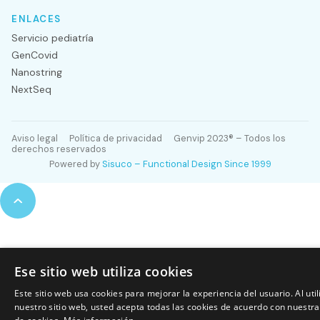
ENLACES
Servicio pediatría
GenCovid
Nanostring
NextSeq
Aviso legal
Política de privacidad
Genvip 2023® – Todos los
derechos reservados
Powered by
Sisuco – Functional Design Since 1999
Ese sitio web utiliza cookies
Este sitio web usa cookies para mejorar la experiencia del usuario. Al util
nuestro sitio web, usted acepta todas las cookies de acuerdo con nuestra 