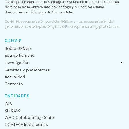
Investigación Sanitaria de Santiago (IDIS), una institución que aúna las
fortalezas de la Universidad de Santiago y el Hospital Clinico
Universitario de Santiago de Compostela.
Covid-19; secuenciación paralela; NGS; exomas; secuenciación del
genoma completo;expresión génica; RNAseq; nanostring; proteómica
GENVIP
Sobre GENvip
Equipo humano
Investigación
Servicios y plataformas
Actualidad
Contacto
ENTIDADES
IDIS
SERGAS
WHO Collaborating Center
COVID-19 Infovaccines